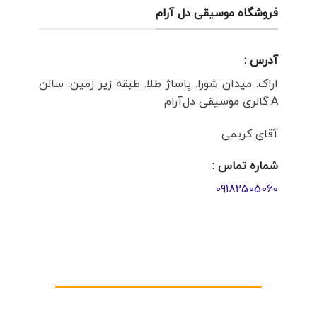
فروشگاه موسیقی دل آرام
آدرس :
اراک. میدان شورا. پاساژ طلا. طبقه زیر زمین. سالن
A.گالری موسیقی دل‌آرام
آقای کریمی
شماره تماس :
09182505060