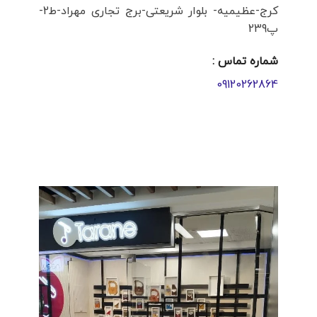
کرج-عظیمیه- بلوار شریعتی-برج تجاری مهراد-ط2-
پ239
شماره تماس :
09120262864