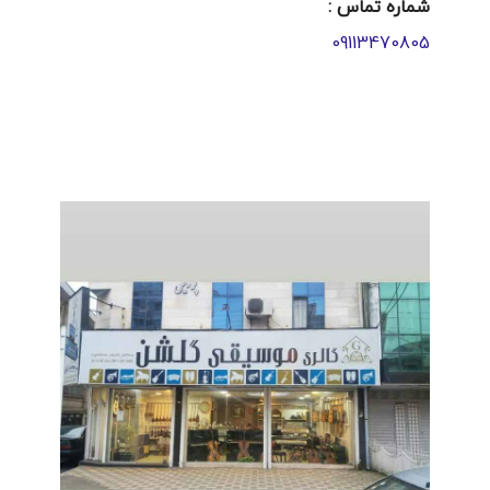
شماره تماس :
09113470805