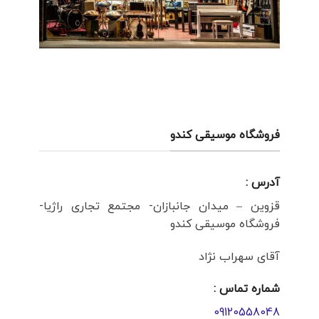
فروشگاه موسیقی کندو
آدرس :
قزوین – میدان جانبازان- مجتمع تجاری راژیا-
فروشگاه موسیقی کندو
آقای سهراب نژاد
شماره تماس :
09120558048