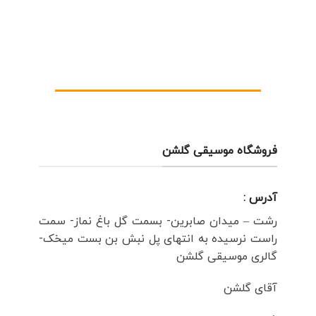
فروشگاه موسیقی گلشن
آدرس :
رشت – میدان صابرین- بسمت گل باغ نماز- سمت
راست نرسیده به انتهای پل نبش بن بست میخک-
گالری موسیقی گلشن
آقای گلشن