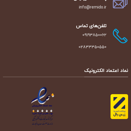
info@remido.ir
تلفن‌‌های تماس
09193850062
02833350550
نماد اعتماد الکترونیک