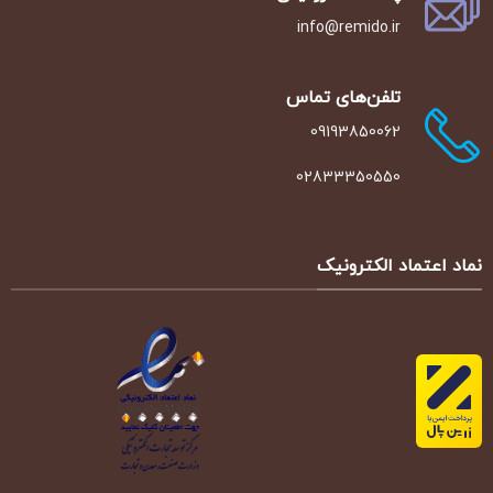
info@remido.ir
تلفن‌‌های تماس
09193850062
02833350550
نماد اعتماد الکترونیک