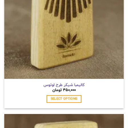
ممکن
است
در
صفحه
محصول
انتخاب
شوند
کالیمبا شیکر طرح لوتوس
۴۵۰,۰۰۰
تومان
SELECT OPTIONS
این
محصول
دارای
انواع