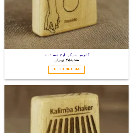
انتخاب
شوند
کالیمبا شیکر طرح دست ها
۴۵۰,۰۰۰
تومان
SELECT OPTIONS
این
محصول
دارای
انواع
مختلفی
می
باشد.
گزینه
ها
ممکن