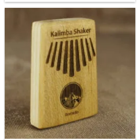
محصول
دارای
انواع
مختلفی
می
باشد.
گزینه
ها
ممکن
است
در
صفحه
محصول
انتخاب
شوند