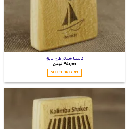
محصول
انتخاب
شوند
کالیمبا شیکر طرح قایق
۴۵۰,۰۰۰
تومان
SELECT OPTIONS
این
محصول
دارای
انواع
مختلفی
می
باشد.
گزینه
ها