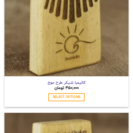
است
در
صفحه
محصول
انتخاب
شوند
کالیمبا شیکر طرح موج
۴۵۰,۰۰۰
تومان
SELECT OPTIONS
این
محصول
دارای
انواع
مختلفی