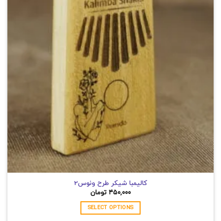
می
باشد.
گزینه
ها
ممکن
است
در
صفحه
محصول
انتخاب
شوند
کالیمبا شیکر طرح ونوس2
۴۵۰,۰۰۰
تومان
SELECT OPTIONS
این