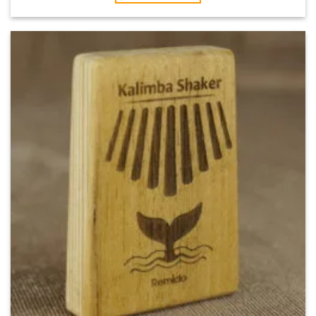
این
محصول
دارای
انواع
مختلفی
می
باشد.
گزینه
ها
ممکن
است
در
صفحه
محصول
انتخاب
شوند