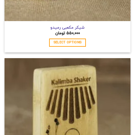
شیکر مکعبی رمیدو
۵۵۰,۰۰۰
تومان
SELECT OPTIONS
این
محصول
دارای
انواع
مختلفی
می
باشد.
گزینه
ها
ممکن
است
در
صفحه
محصول