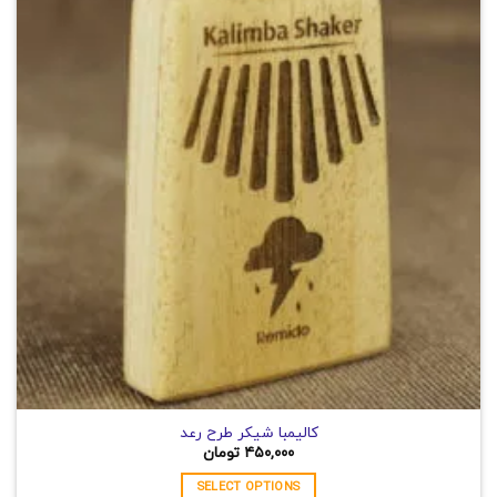
مختلفی
می
باشد.
گزینه
ها
ممکن
است
در
صفحه
محصول
انتخاب
شوند
کالیمبا شیکر طرح رعد
۴۵۰,۰۰۰
تومان
SELECT OPTIONS