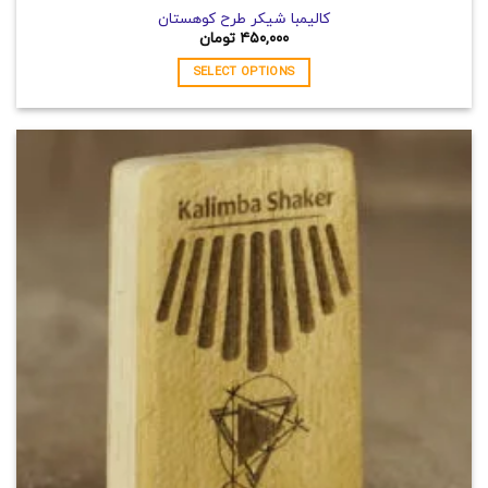
کالیمبا شیکر طرح کوهستان
۴۵۰,۰۰۰
تومان
SELECT OPTIONS
این
محصول
دارای
انواع
مختلفی
می
باشد.
گزینه
ها
ممکن
است
در
صفحه
محصول
انتخاب
شوند