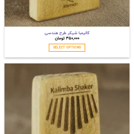
کالیمبا شیکر طرح هندسی
۴۵۰,۰۰۰
تومان
SELECT OPTIONS
این
محصول
دارای
انواع
مختلفی
می
باشد.
گزینه
ها
ممکن
است
در
صفحه