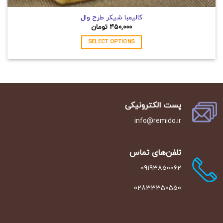
کالیمبا شیکر طرح وال
۴۵۰,۰۰۰
تومان
SELECT OPTIONS
این
محصول
دارای
انواع
مختلفی
پست الکترونیکی
می
باشد.
info@remido.ir
گزینه
ها
ممکن
تلفن‌‌های تماس
است
09193850062
در
صفحه
02833350550
محصول
انتخاب
شوند