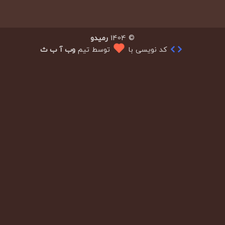
© 1404
رمیدو
کد نویسی با
توسط تیم
وب آ ب ث