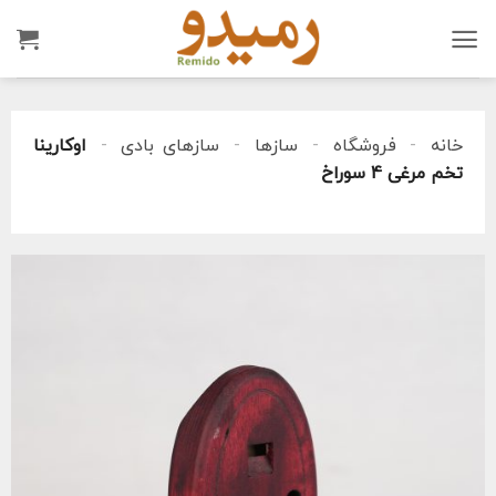
Ski
t
conten
خانه
-
فروشگاه
-
سازها
-
سازهای بادی
-
اوکارینا
تخم مرغی 4 سوراخ