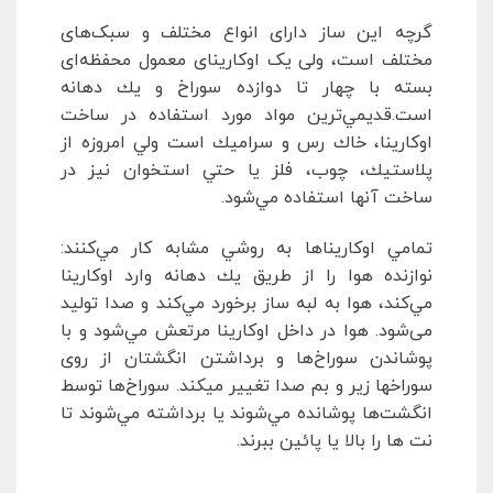
گرچه این ساز دارای انواع مختلف و سبک‌های
مختلف است، ولی یک اوکارینای معمول محفظه‌ای
بسته با چهار تا دوازده سوراخ و يك دهانه
است.قديمي‌ترين مواد مورد استفاده در ساخت
اوكارينا، خاك رس و سراميك است ولي امروزه از
پلاستيك، چوب، فلز يا حتي استخوان نيز در
ساخت آنها استفاده مي‌شود.
تمامي اوكاريناها به روشي مشابه كار مي‌كنند:
نوازنده هوا را از طريق يك دهانه وارد اوكارينا
مي‌كند، هوا به لبه ساز برخورد مي‌كند و صدا توليد
می‌شود. هوا در داخل اوكارينا مرتعش مي‌شود و با
پوشاندن سوراخ‌ها و برداشتن انگشتان از روی
سوراخها زیر و بم صدا تغییر میکند. سوراخ‌ها توسط
انگشت‌ها پوشانده مي‌شوند يا برداشته مي‌شوند تا
نت ها را بالا يا پائين ببرند.