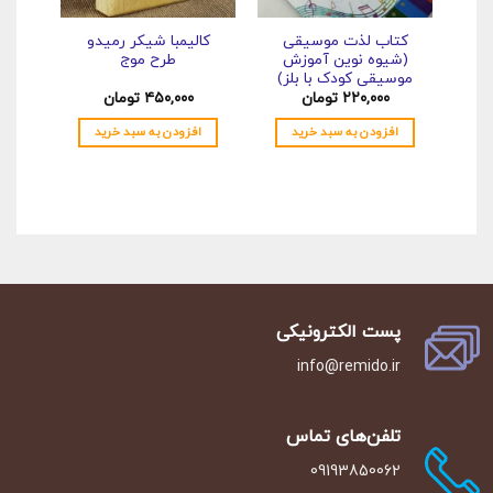
کتاب لذت موسیقی
کالیمبا شیکر رمیدو
(شیوه نوین آموزش
طرح موج
موسیقی کودک با بلز)
۲۲۰,۰۰۰
تومان
۴۵۰,۰۰۰
تومان
۰
افزودن به سبد خرید
افزودن به سبد خرید
NS
پست الکترونیکی
info@remido.ir
تلفن‌‌های تماس
09193850062