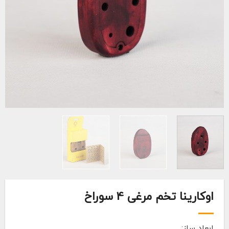
اوکارینا تخم مرغی 4 سوراخ
ابعاد ساز: