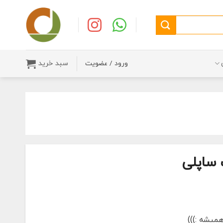
سبد خرید
ورود / عضویت
ساپلی
یشه :)))