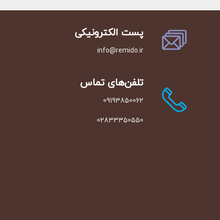
پست الکترونیکی
info@remido.ir
تلفن‌‌های تماس
09193850062
02833350550