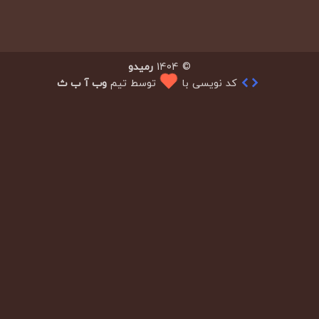
© 1404
رمیدو
کد نویسی با
توسط تیم
وب آ ب ث