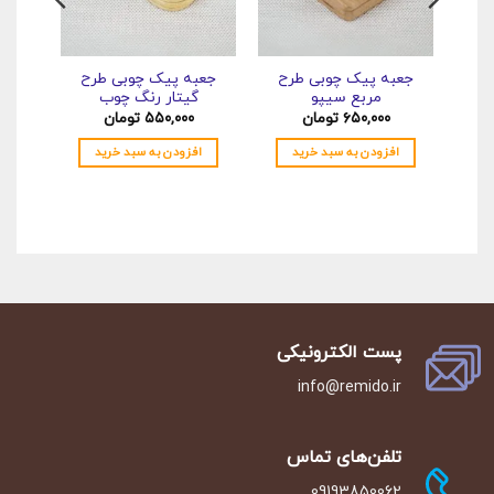
جعبه پیک چوبی طرح
جعبه پیک چوبی طرح
جعبه
مربع سیپو
گیتار رنگ چوب
۶۵۰,۰۰۰
تومان
۵۵۰,۰۰۰
تومان
۰
افزودن به سبد خرید
افزودن به سبد خرید
اف
پست الکترونیکی
info@remido.ir
تلفن‌‌های تماس
09193850062