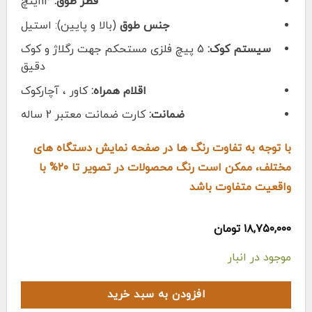
قطر طوق:
14اینچ
جنس طوق
(بالا و پایین): استیل
سیستم کوک:
5 پیچ فلزی مستحکم جهت رگلاژ و کوک
دقیق
اقلام همراه:
کاور ، آچارکوک
ضمانت:
کارت ضمانت معتبر 2 ساله
با توجه به تفاوت رنگ ها در صفحه نمایش دستگاه های
مختلف، ممکن است رنگ محصولات در تصویر تا ۲۰% با
واقعیت متفاوت باشد
۱۸,۷۵۰,۰۰۰
تومان
موجود در انبار
افزودن به سبد خرید