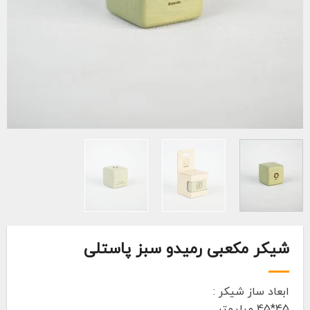
شیکر مکعبی رمیدو سبز پاستلی
ابعاد ساز شیکر :
45*45 میلیمتر