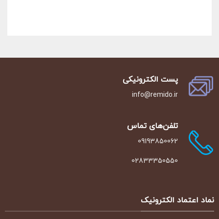
پست الکترونیکی
info@remido.ir
تلفن‌‌های تماس
09193850062
02833350550
نماد اعتماد الکترونیک