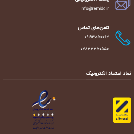
info@remido.ir
تلفن‌‌های تماس
09193850062
02833350550
نماد اعتماد الکترونیک