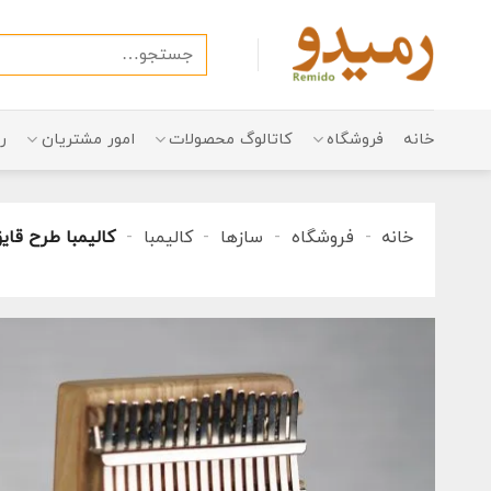
Ski
t
جستجو
conten
برای:
خانه
فروشگاه
کاتالوگ محصولات
امور مشتریان
ر
خانه
-
فروشگاه
-
سازها
-
کالیمبا
-
کالیمبا طرح قای