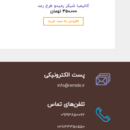
کالیمبا شیکر رمیدو طرح رعد
۴۵۰,۰۰۰
تومان
افزودن به سبد خرید
پست الکترونیکی
info@remido.ir
تلفن‌‌های تماس
09193850062
02833350550