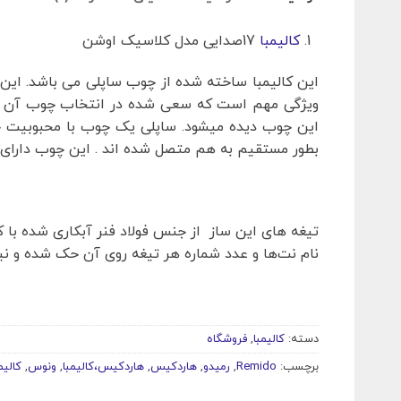
کالیمبا
17صدایی مدل کلاسیک اوشن
این کالیمبا ساخته شده از چوب ساپلی می باشد. این
ویژگی مهم است که سعی شده در انتخاب چوب آن در ن
این چوب دیده میشود. ساپلی یک چوب با محبوبیت جها
بطور مستقیم به هم متصل شده اند . این چوب دارای ب
تیغه های این ساز از جنس فولاد فنر آبکاری شده با کر
نام نت‌ها و عدد شماره هر تیغه روی آن حک شده و نیاز
دسته:
کالیمبا
,
فروشگاه
برچسب:
Remido
,
رمیدو
,
هاردکیس
,
هاردکیس،کالیمبا
,
ونوس
,
کالیم