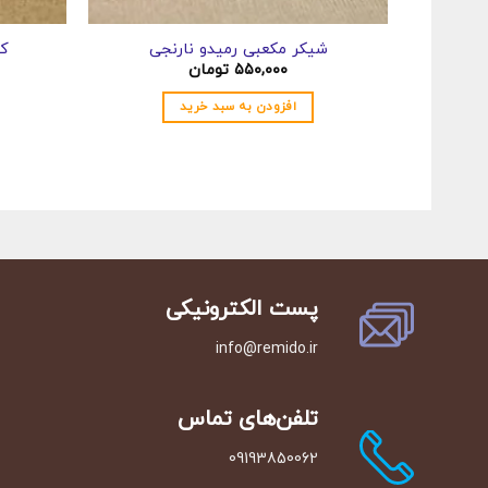
شیکر مکعبی رمیدو نارنجی
کا
۵۵۰,۰۰۰
تومان
افزودن به سبد خرید
پست الکترونیکی
info@remido.ir
تلفن‌‌های تماس
09193850062