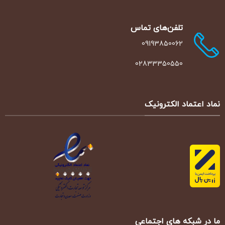
است
در
صفحه
تلفن‌‌های تماس
محصول
09193850062
انتخاب
شوند
02833350550
نماد اعتماد الکترونیک
ما در شبکه های اجتماعی