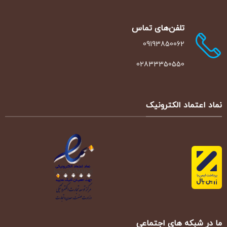
است
است
در
در
صفحه
صفحه
تلفن‌‌های تماس
محصول
محصول
09193850062
انتخاب
انتخاب
شوند
شوند
02833350550
نماد اعتماد الکترونیک
ما در شبکه های اجتماعی