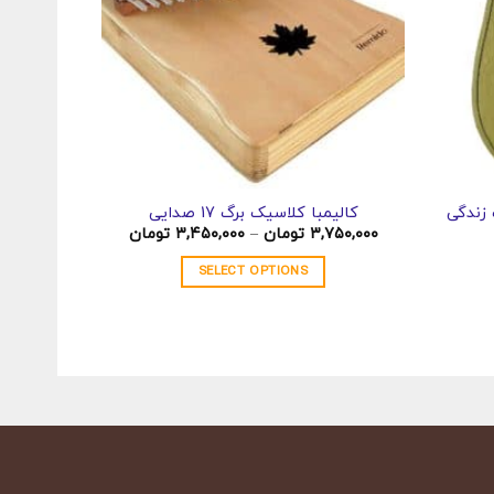
کالیمبا کلاسیک برگ 17 صدایی
چنگ رومی 19صدای
Price
۳,۷۵۰,۰۰۰
تومان
–
۳,۴۵۰,۰۰۰
تومان
range:
۳,۴۵۰,۰۰۰ تومان
SELECT OPTIONS
through
۳,۷۵۰,۰۰۰ تومان
این
محصول
دارای
انواع
مختلفی
می
باشد.
گزینه