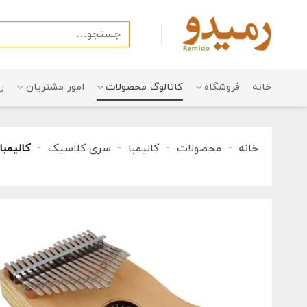
Ski
t
جستجو
conten
برای:
خانه
فروشگاه
کاتالوگ محصولات
امور مشتریان
ر
خانه
-
محصولات
-
کالیمبا
-
سری کلاسیک
-
کالیمبا 