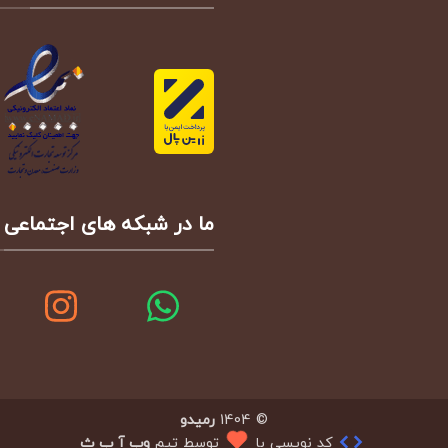
ما در شبکه های اجتماعی
© 1404
رمیدو
کد نویسی با
توسط تیم
وب آ ب ث